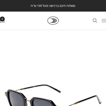
לג
משלוח חינם ברכישה מעל 199 ש"ח
תוכן
Kookintstore
0
ווט