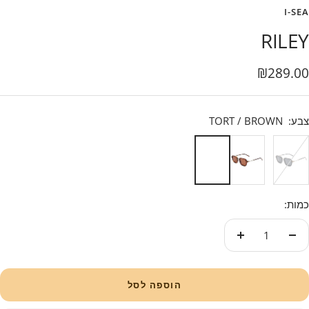
I-SEA
RILEY
בצע
₪289.00
צבע:
TORT / BROWN
TORT
BLACK
/
/
BROWN
SMOKE
כמות:
עוד
פחות
הוספה לסל