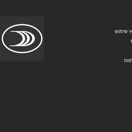
י שימוש
פות