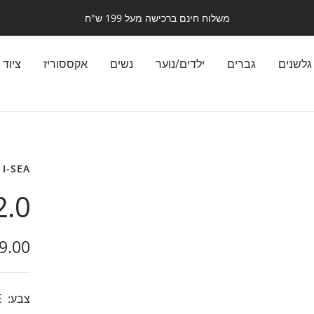
משלוח חינם ברכישה מעל 199 ש"ח
גלשנים
גברים
ילדים/נוער
נשים
אקססוריז
ציוד 
I-SEA
.0
מבצע
9.00
צבע:
E