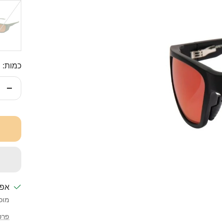
OPPER
כמות:
עוד
אפש
מוכ
פרט