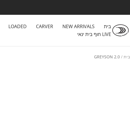
לג
תוכן
בית
NEW ARRIVALS
CARVER
LOADED
Kookintstor
LIVE חוף בית ינאי
בית
GREYSON 2.0