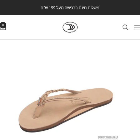
לג
משלוח חינם ברכישה מעל 199 ש"ח
תוכן
Kookintstore
0
ווט