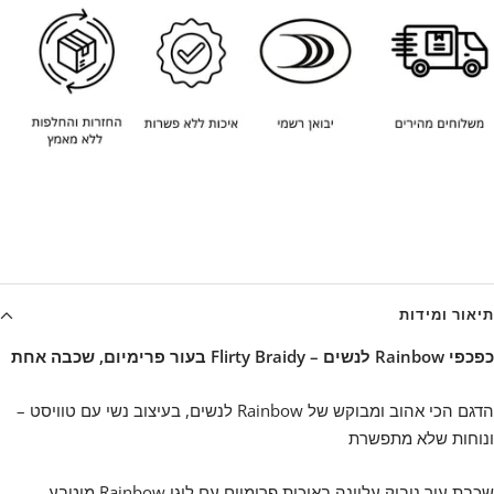
תיאור ומידות
כפכפי Rainbow לנשים – Flirty Braidy בעור פרימיום, שכבה אחת
הדגם הכי אהוב ומבוקש של Rainbow לנשים, בעיצוב נשי עם טוויסט –
ונוחות שלא מתפשרת
שכבת עור נובוק עליונה באיכות פרימיום עם לוגו Rainbow מוטבע