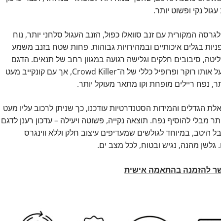
עגול נקי ופשוט יותר.
לגרסה המקורית עם זנב סוואלו כפול, הזנב העגול סלחני יותר, נוח
פניות בגלים איכותיים ובמהירויות גבוהות. פחות שטח בזנב משמע
ליטה, סיבובים חלקים וגלישה רגועה במגוון רחב של תנאים. הדגם
שומר על אותו רוקר ופרופיל כללי של ה־Crowd Killer, אך עם קונקייב מעט
תר, נפח ריילים מופחת וקו מתאר מעוקל יותר.
לת הגדלים והמידות הסטנדרטיות עודכנו, כך שניתן לרכוב עליו מעט
תר מבלי להוסיף נפח. תוצאה נקייה, פשוטה ויעילה – עדכון רענן לדגם
 היטב, במיוחד לגולשים שמעדיפים עיצוב חלק וללא ווינגרס
. גלשן מהנה, נגיש ובטוח, לכל מצב ים.
שר להזמנה בהתאמה אישית