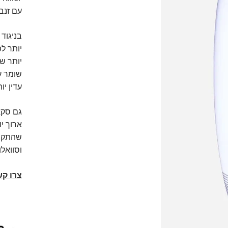
עם זנב 
בניגוד 
יותר ל
יותר ש
עדין יו
גם סקא
ארוך יו
שהתקבל
וסוואלו
צרו ק