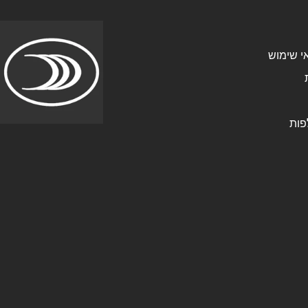
י שימוש
פות