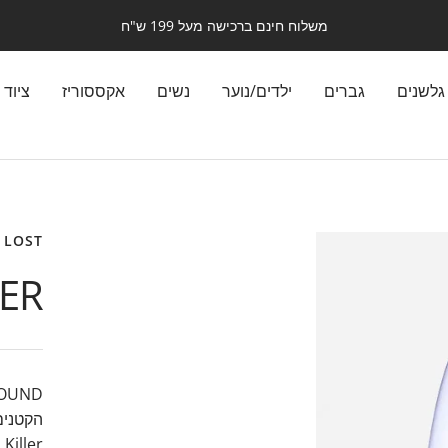
משלוח חינם ברכישה מעל 199 ש"ח
גלשנים
גברים
ילדים/נוער
נשים
אקססוריז
ציוד 
LOST
ER
הקטנים 