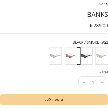
I-SEA
BANKS
בצע
₪289.00
צבע:
BLACK / SMOKE
VANILLA
DUSTY
BLACK
TORT
/
ROSE
/
/
BROWN
/
SMOKE
GREEN
PLUM
כמות:
עוד
פחות
הוספה לסל