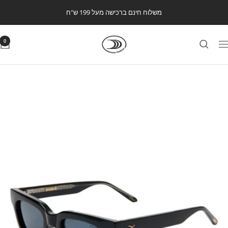
לג
משלוח חינם ברכישה מעל 199 ש"ח
תוכן
Kookintstore
0
ווט