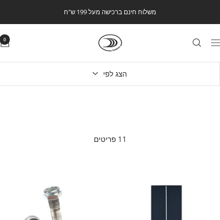
לג
משלוח חינם ברכישה מעל 199 ש"ח
תוכן
Kookintstore
0
ווט
הצג לפי
11 פריטים