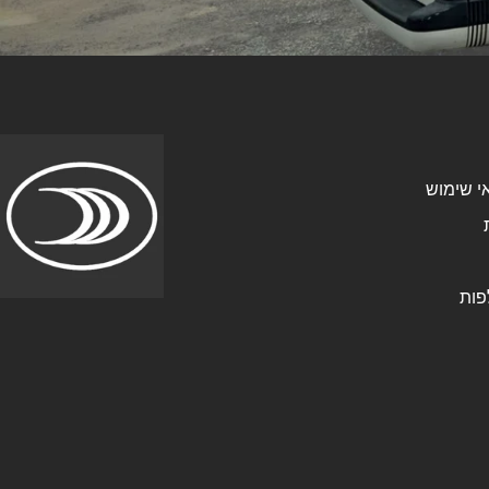
י שימוש
פות