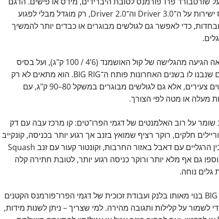
על שורטבורד פרו־פורמנס לטובת היברידים, מידס או פישים. הדגם
מבוסס ישירות על ה־Driver 3.0 וה־Driver 2.0, רק מוגדל מבלי לפגוע
ובחדות, כדי לאפשר גם לגולשים מבוגרים או כבדים יותר להמשיך
לים.
ההשראה הגיעה מהגלישה של קול האושמנד (6’4 / 100 ק"ג), ועל בסיס
הדגמים שנבנו לו בשנים האחרונות פותח ה־BIG RIG. הוא מתאים לא רק
לאתלטים צעירים, אלא גם לגולשים מבוגרים במשקל 80–90 ק"ג, עם
 מעלה או מטה לפי הצורך.
 שומר על רוב האלמנטים של דגמי הפרו־טים: קו מרכז עבה עם דק
ריילים חלקים, רוקר רציף שמואץ בזנב אך רגוע יותר בכניסה, קונקייב
עמוק בין הרגליים עם דאבל באזור החרבות, וקונטור קעור עם זנב Squash
וספו גם אף מלא יותר ורוקר כניסה רגוע יותר, לטובת חתירה קלה
 גלים נוחה.
ה־BIG RIG בנוי מאותו בלנק ועבודת זכוכית של דגמי הפרו־פורמנס הקטנים
די לשמור על קלילות ותגובה מהירה. למי שצריך – ניתן לשנות מידות,