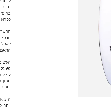
לוותר 
באופי 
לקרוע ג
התאמות
העיצוב
מעוגל ו
מתון. נ
ותפיסת
יותר, כ