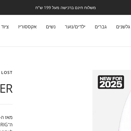
משלוח חינם ברכישה מעל 199 ש"ח
גלשנים
גברים
ילדים/נוער
נשים
אקססוריז
ציוד 
LOST
VER