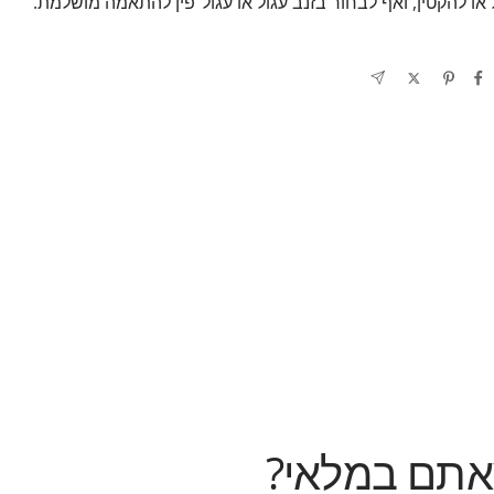
 או להקטין, ואף לבחור בזנב עגול או עגול־פין להתאמה מושלמת.
אתם במלאי?