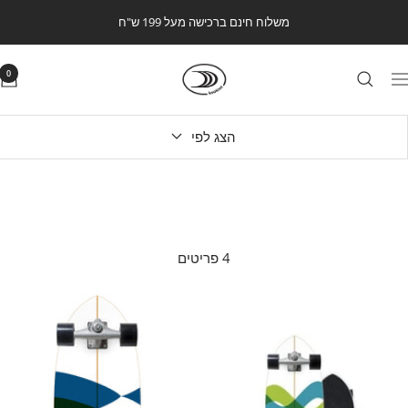
לג
משלוח חינם ברכישה מעל 199 ש"ח
תוכן
Kookintstore
0
ווט
הצג לפי
4 פריטים