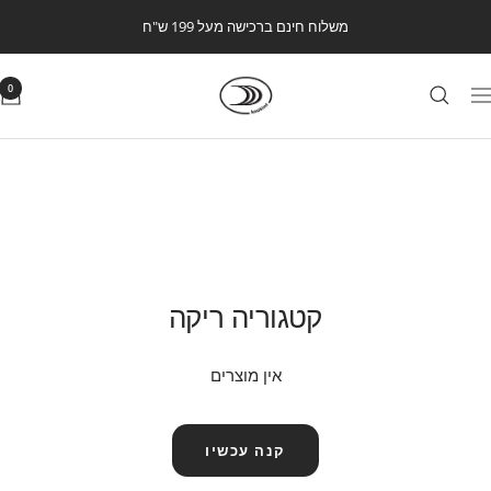
לג
משלוח חינם ברכישה מעל 199 ש"ח
תוכן
Kookintstore
0
ווט
קטגוריה ריקה
אין מוצרים
קנה עכשיו